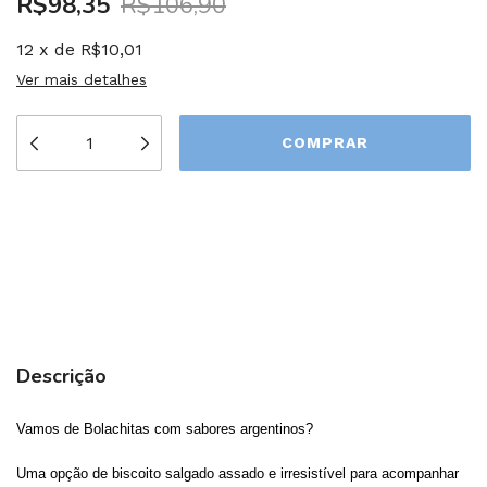
R$98,35
R$106,90
12
x
de
R$10,01
Ver mais detalhes
Meios de envio
ALTERAR CEP
Entregas para o CEP:
CALCULAR
Descrição
Vamos de Bolachitas com sabores argentinos?
Uma opção de biscoito salgado assado e irresistível para acompanhar 