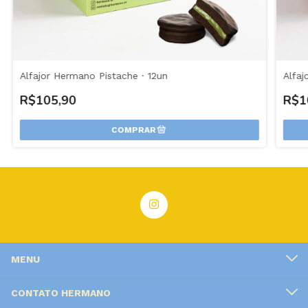
Alfajor Hermano Pistache · 12un
Alfaj
R$105,90
R$1
MENU
CONTATO HERMANO