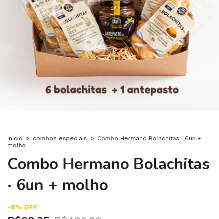
Início
>
combos especiais
>
Combo Hermano Bolachitas · 6un +
molho
Combo Hermano Bolachitas
· 6un + molho
-
8
%
OFF