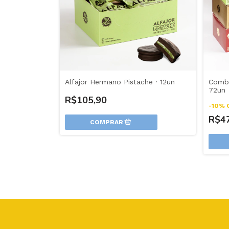
Alfajor Hermano Pistache · 12un
Combo
72un
R$105,90
-
10
%
R$4