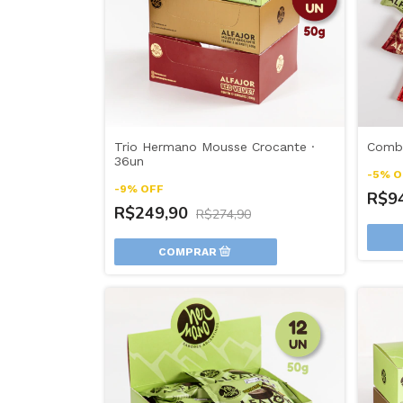
Trio Hermano Mousse Crocante ·
Combo
36un
-
5
%
O
-
9
%
OFF
R$9
R$249,90
R$274,90