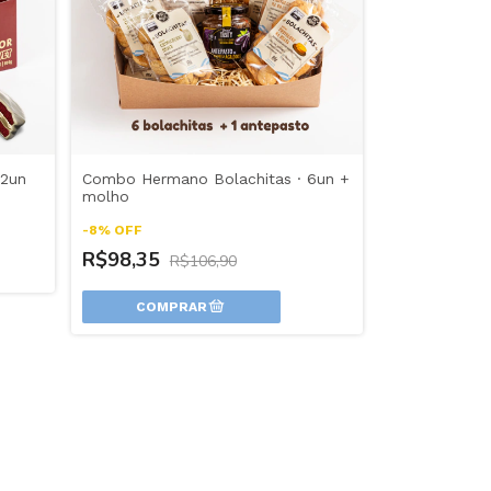
12un
Combo Hermano Bolachitas · 6un +
molho
-
8
%
OFF
R$98,35
R$106,90