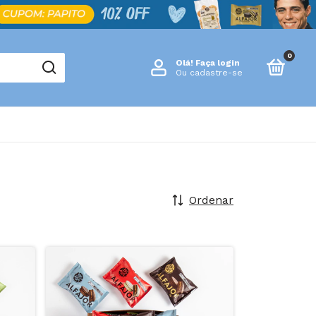
0
Olá!
Faça login
Ou cadastre-se
Ordenar