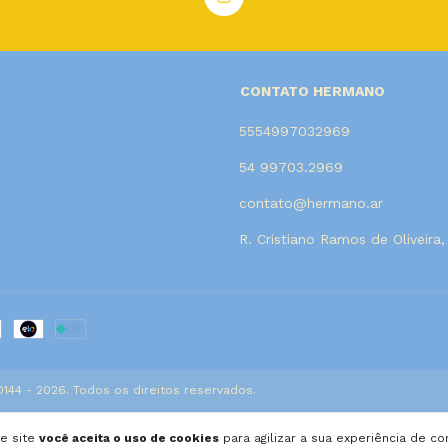
CONTATO HERMANO
5554997032969
54 99703.2969
contato@hermano.ar
R. Cristiano Ramos de Oliveira
44 - 2026. Todos os direitos reservados.
te site
você aceita o uso de cookies
para agilizar a sua experiência de c