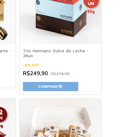
nte ·
Trio Hermano Dulce de Leche ·
36un
-
9
%
OFF
R$249,90
R$274,90